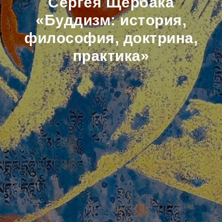
Сергея Щербака
«Буддизм: история,
философия, доктрина,
практика»